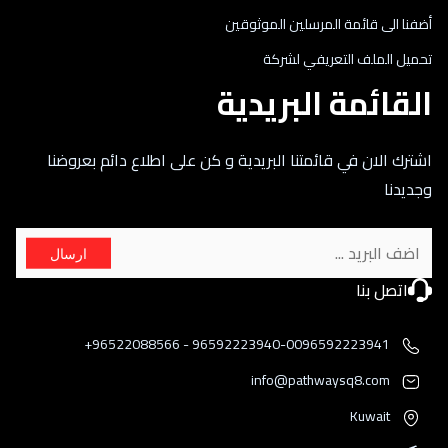
أضفنا الى قائمة المرسلين الموثوقين
تحميل الملف التعريفي لشركة
القائمة البريدية
اشترك الان في قائمتنا البريدية و كن على اطلاع دائم بعروضنا
وجديدنا
ارسال
اتصل بنا
96592223940-0096592223941 - 96522088566+
info@pathwaysq8.com
Kuwait