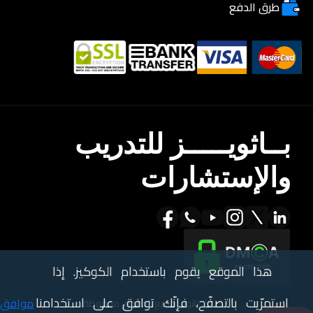
طرق الدفع
بــاثويـــــز للتدريب
والإستشارات
هذا الموقع يقوم باستخدام الكوكيز. إذا
استمرّيت بالتصفّح، فإنّك توافق على استخدامنا
موافق
© 2025 باثويز. جميع الحقوق محفوظة.