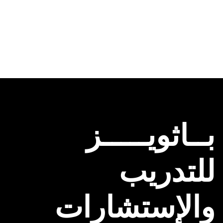
بــاثويـــــز
للتدريب
والإستشارات