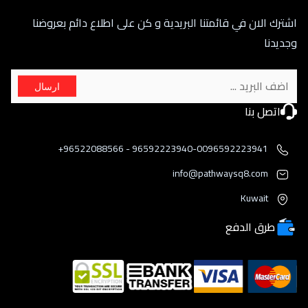
اشترك الان في قائمتنا البريدية و كن على اطلاع دائم بعروضنا
وجديدنا
ارسال
اتصل بنا
96592223940-0096592223941 - 96522088566+
info@pathwaysq8.com
Kuwait
طرق الدفع