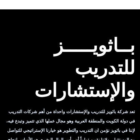
بــاثويـــــز
للتدريب
والإستشارات
تعد شركة باثويز للتدريب والإستشارات واحداة من أهم شركات التدريب
في دولة الكويت والمنطقة العربية وهو مجال عملها الذي تتميز وتبدع فيه،
لإننا في باثويز نؤمن ان التدريب والتطوير هو خيارنا الإستراتيجي للتواصل
مع المستقبل، ولإننا نؤمن تماماً أن رأس المال البشري هو الأساس لنجاح