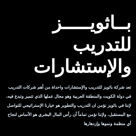
بــاثويـــــز
للتدريب
والإستشارات
تعد شركة باثويز للتدريب والإستشارات واحداة من أهم شركات التدريب
في دولة الكويت والمنطقة العربية وهو مجال عملها الذي تتميز وتبدع فيه،
لإننا في باثويز نؤمن ان التدريب والتطوير هو خيارنا الإستراتيجي للتواصل
مع المستقبل، ولإننا نؤمن تماماً أن رأس المال البشري هو الأساس لنجاح
أي منظمة ونموها وإزدهارها