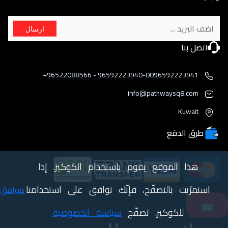
ارسال
اتصل بنا
96592223940-0096592223941 - 96522088566+
info@pathwaysq8.com
Kuwait
طرق الدفع
هذا الموقع يقوم باستخدام الكوكيز. إذا
استمرّيت بالتصفّح، فإنّك توافق على استخدامنا
موافق
📩
للكوكيز. تصفّح
سياسة الخصوصية