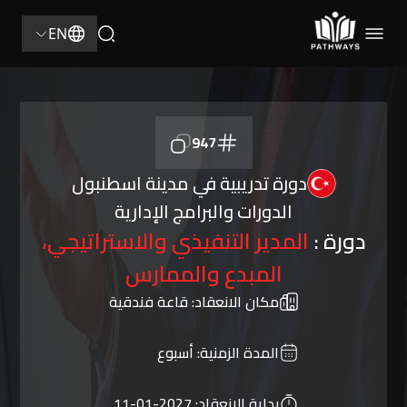
EN
947
دورة تدريبية في مدينة اسطنبول
الدورات والبرامج الإدارية
دورة :
المدير التنفيذي والاستراتيجي،
المبدع والممارس
مكان الانعقاد:
قاعة فندقية
المدة الزمنية:
أسبوع
بداية الانعقاد:
2027-01-11