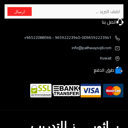
ارسال
اتصل بنا
96592223940-0096592223941 - 96522088566+
info@pathwaysq8.com
Kuwait
طرق الدفع
بــاثويـــــز للتدريب