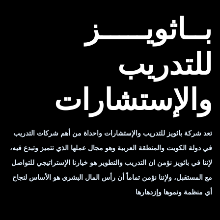
بــاثويـــــز
للتدريب
والإستشارات
تعد شركة باثويز للتدريب والإستشارات واحداة من أهم شركات التدريب
في دولة الكويت والمنطقة العربية وهو مجال عملها الذي تتميز وتبدع فيه،
لإننا في باثويز نؤمن ان التدريب والتطوير هو خيارنا الإستراتيجي للتواصل
مع المستقبل، ولإننا نؤمن تماماً أن رأس المال البشري هو الأساس لنجاح
أي منظمة ونموها وإزدهارها