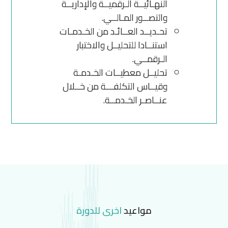
النهـائيــة الـرقميــة والإداريــة
والتصــور المـالــي.
تحـديــد العــائـد من الخـدمـات
استنــادا للتحليــل والاختبار
الـرقمــي.
تحليــل معطيــات الخـدمـة
وقيــاس التكلفـــة من خــلال
عنــاصـر الخـدمــة.
مواعيد
اخرى للدورة