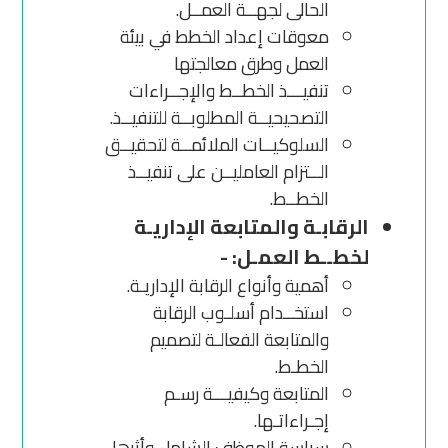
الحالى لجهــة العمــل.
معوقات إعداد الخطط في بيئة
العمل وطرق معالجتها
تنفيـــذ الخطــط والإجــراءات
التصحيحيــة المطلوبــة للتنفيــذ.
السلوكيــات الملائمــة لتحقيــق
الــتزام العامليــن على تنفيــذ
الخطــط.
الرقابـة والمتابعة الإداريـة
لخطــط العمـل: -
أهمية وأنواع الرقابة الإداريـة.
استخــدام أسلـوب الرقابة
والمتابعة الفعالـة لتصميم
الخطـط.
المتابعة وكيفيـــة رسـم
إجـراءاتـها.
سياسة الموظف الشامل وأثرها