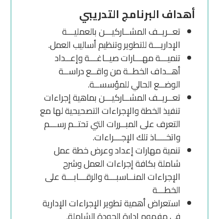
أهداف البرنامج التدريبي
تعــريــف المشــاركيـــن بالعمليـــة
الإداريـــة للتطوير وتنظيم أساليب العمل.
تنميـــة مهـــارات صيــاغـــة وإعــداد
أهــداف الخطــة من واقــع دراســة
الوضــع الحالي للمؤسســة.
تعــريــف المشــاركيـــن بماهية إجراءات
تنفيذ الخطة والإجراءات التصحيحية لها مع
التعرف على المبــررات التي تحتــم رســـم
واتخــــاذ تلك الإجـــراءات.
تنمية مهارات إعداد وعرض خطة عمل
شاملة بكافة إجراءات العمل وشرح
الإجراءات المنــاسبـــة والرقـــابـــة على
الخطـــة
استعراض أهمية تطوير الإجراءات الإدارية
في مفهوم إدارة الجودة الشاملة.