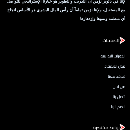
لإننا في باثويز نؤمن ان التدريب والتطوير هو خيارنا الإستراتيجي للتواصل
مع المستقبل، ولإننا نؤمن تماماً أن رأس المال البشري هو الأساس لنجاح
أي منظمة ونموها وإزدهارها
الصفحات
الدورات التدريبية
مدن الانعقاد
تعاقد معنا
من نحن
اتصل بنا
انضم الينا
روابط مختصرة