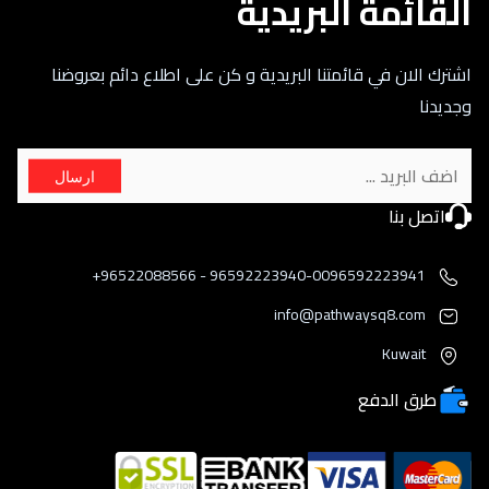
القائمة البريدية
اشترك الان في قائمتنا البريدية و كن على اطلاع دائم بعروضنا
وجديدنا
ارسال
اتصل بنا
96592223940-0096592223941 - 96522088566+
info@pathwaysq8.com
Kuwait
طرق الدفع