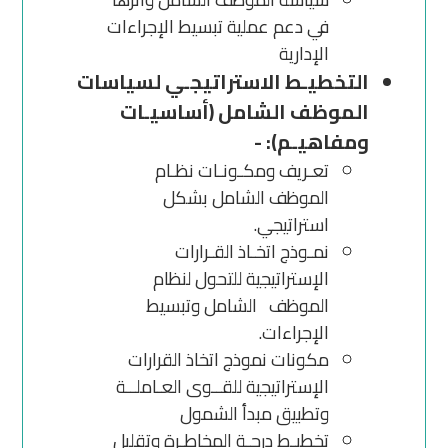
في دعم عملية تبسيط الإجراءات
الإدارية
التخطيـط الاستراتيجـي لسياسات
الموظف الشامل (أساسيـات
ومفاهيـم): -
تعـريف ومكـونـات نظـام
الموظف الشامل بشكل
استراتيجي.
نمـوذج اتخـاذ القـرارات
الإستراتيجية للتحول لنظام
الموظف الشامل وتبسيط
الإجراءات.
مكونات نموذج اتخاذ القرارات
الإستراتيجية للقــوى العـاملــة
وتطبيق مبدأ الشمول
تخطيـط درجـة المخاطـرة وتقليل