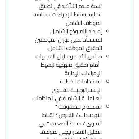
نسبة عـدم التـأكـد في تطبيق
عملية تبسيط الإجراءات بسياسة
الموظف الشامل
إعـداد النمـوذج الشامـل
للمنشـأة لدليل دوران الموظفين
لتحقيق الموظف الشامل.
قيـاس الأداء وتحليـل الفجـوات
أمام تحقيق منهجية تبسيط
الإجراءات الإدارية
استخدامات الخطــة
الإستـراتيجـيــة للقــوى
العـاملــة الشاملة في المنظمات
استخـدام مصفوفـة "
التهديـدات / الفـرص / نقـاط
القـوى / نقـاط الضعـف " في
التحليل الاستراتيجـي لموقـف