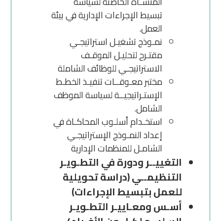
المنشـأة الحاضنة لسياسة
تبسيط الإجراءات الإدارية في بيئة
العمل.
نمـوذج تشغيـل استراتيجـي
مقتـرح لتحليـل الموقـف
الاستراتيجـي للوظائف الشاملة
مختبر معـوقــات تنفيـذ الخطـط
الإستـراتيجيــة لسياسة الموظف
الشامل.
استخـدام أسلـوب المحاكـاة في
إعداد النمـوذج الإستراتيجـي
الشامـل للمنظمات الإدارية
التغييــر ودورة في التطـويـر
التنظيمــي (دراسة تحويلية
للعمل بتبسيط الإجراءات)
أسـس ومعـاييـر التطـويـر