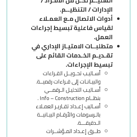
السليــم لكـل من الأفـراد /
الإدارات / التنظيــم.
أدوات الاتصال مـع العمـلاء
لقياس فاعلية تبسيط إجراءات
العمل.
متطلبــات الامتيـاز الإداري في
تقـديـم الخـدمات القائم على
تبسيط الإجراءات.
أسـاليـب تحـويــل القـراءات
والبيـانـات إلى قـراءات رقميــة.
أسـاليـب التحليـل الـرقمــي
بنظــام Info – Construction .
أسـاليب إعـداد تقـاريـر العمـلاء
بالـرسومات والأرقـام البيـانيــة
الـدقيقـــة.
طــرق إعـداد المـؤشــرات