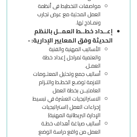
مواصفات التخطيط فى أنظمة
العمل المحلية مع عرض تجارب
ونمـاذج لها.
إعــداد خطــط العمــل بالنظم
الحديثة وفق المعايير الإدارية: -
الأساليب المهنية والفنية
والعلمية لمراحل إعداد خطة
العمـل.
أساليب جمع وتحليل المعلـومات
اللازمة لوضـع الخطـط والتـزام
العامليــن بخطة العمل
الاستراتيجيات العشرة في تبسيط
إجراءات العمل (استراتيجيات
الإدارة البريطانية المهنية)
أساليب صياغة أهداف خطـة
العمل من واقع دراسة الوضع