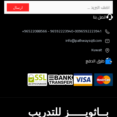
ارسال
اتصل بنا
96592223940-0096592223941 - 96522088566+
info@pathwaysq8.com
Kuwait
طرق الدفع
بــاثويـــــز للتدريب