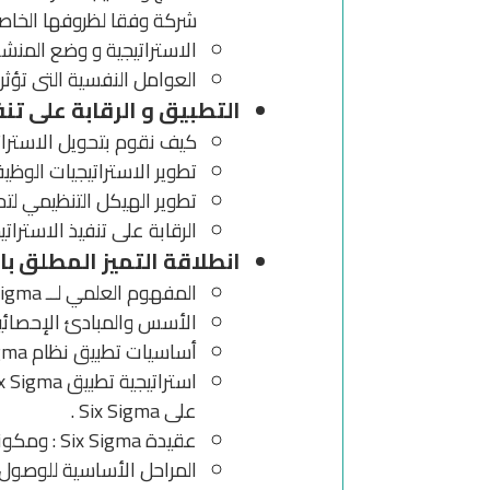
شركة وفقا لظروفها الخاصة
الاستراتيجية و وضع ا
العوامل النفسية التى تؤثر ع
التطبيق و الرقابة على تن
كيف نقوم بتحويل الاسترات
تطوير الاستراتيجيات الوظي
تطوير الهيكل التنظيمي لتحق
الرقابة على تنفيذ الاستراتيج
انطلاقة التميز المطلق باستخدا
المفهوم العلمي لــ Six Sigma (النشأة والفكرة) .
الأسس والمبادئ الإحصائية
أساسيات تطبيق نظام Six Sigma والخطوات المنهجية الثماني لتطبيق الاستراتيجية .
على Six Sigma .
عقيدة Six Sigma : ومكوناتها الخمسة , وهل يمكن تغيير معايير الأداء .
المراحل الأساسية للوصول إلى أداء Six Sigma : مرحلة تحسين العمليات , مرحلة التحكم وا