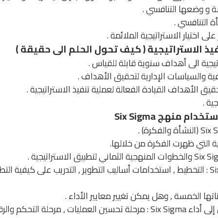
 و وضعها التنافسي .
لمنشأة التنافسي .
لى اختيار الاستراتيجية الملائمة .
فيذ الاستراتيجية ( كيف تحول الحلم الى حقيقة )
يجية الى أهداف سنوية قابلة للقياس .
فية والسياسات الإدارية لتحقيق الأهداف .
يق الأهداف القيادة الفعالة لعملية تنفيذ الاستراتيجية .
ية .
م منهج Six Sigma
 التي ظهرت الفكرة من خلالها.
استراتيجية تطبيق Six Sigma : التخطيط , استخدامات أساليب التطوير , التدريب على ك
لرقابة , مرحلة تحليل النتائج .