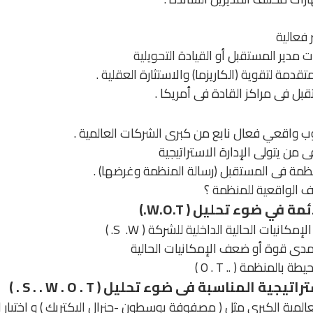
 فعالية
مدير المستقبل أو القيادة التحويلية
دمة لتقوية (الكاريزما) والاستثارة العقلية .
بل فى مراكز القادة فى أمريكا .
وب واقعي فعال نابع من كبرى الشركات العالمية .
 من يتولى الإدارة الاستراتيجية
مة فى المستقبل (رسالة المنظمة وغرضها) .
 الواقعية للمنظمة ؟
في ضوء تحليل ( W.O.T.)
يات الحالية الداخلية للشركة ( S .W. )
دى قوة أو ضعف الإمكانيات الحالية
بالمنظمة ( .. O . T )
 المناسبة فى ضوء تحليل ( S . . W . O . T . )
المية الكبرى مثل ( مصفوفة بوسطون -جنرال اليكتريك ) و اختيار ا