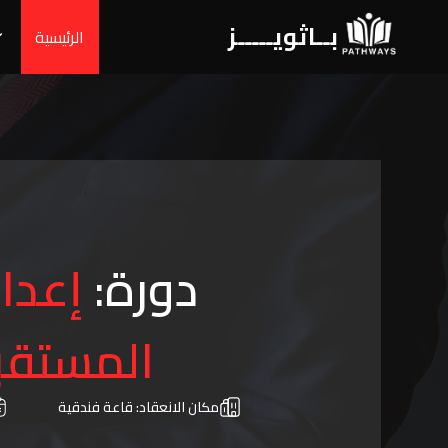
بــاثويـــــز
الرئيسية
دورة:
إعدا
المستقب
مكان الانعقاد:
قاعة فندقية