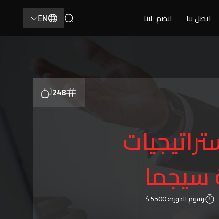
اتصل بنا
انضم الينا
EN
248
تراتيجيات
 سيجما
رسوم الدورة:
5500 $