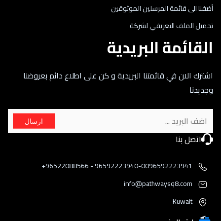
أضفنا الى قائمة المرسلين الموثوقين
تحميل الملف التعريفي لشركة
القائمة البريدية
اشترك الان في قائمتنا البريدية و كن على اطلاع دائم بعروضنا
وجديدنا
ارسال
اتصل بنا
96592223940-0096592223941 - 96522088566+
info@pathwaysq8.com
Kuwait