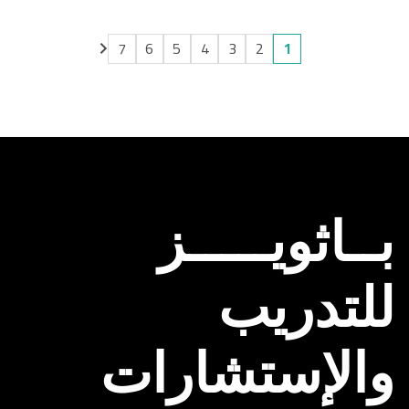
7
6
5
4
3
2
1
بــاثويـــــز
للتدريب
والإستشارات