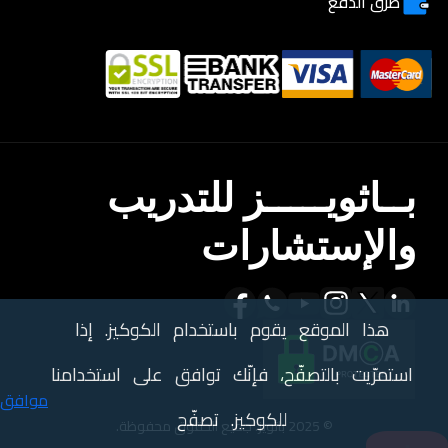
طرق الدفع
بــاثويـــــز للتدريب
والإستشارات
هذا الموقع يقوم باستخدام الكوكيز. إذا
استمرّيت بالتصفّح، فإنّك توافق على استخدامنا
موافق
للكوكيز. تصفّح
© 2025 باثويز. جميع الحقوق محفوظة.