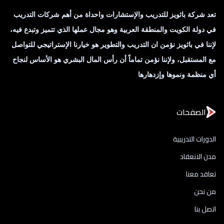
تعد شركة باثويز للتدريب والإستشارات واحداة من أهم شركات التدريب
في دولة الكويت والمنطقة العربية وهو مجال عملها الذي تتميز وتبدع فيه،
لإننا في باثويز نؤمن ان التدريب والتطوير هو خيارنا الإستراتيجي للتواصل
مع المستقبل، ولإننا نؤمن تماماً أن رأس المال البشري هو الأساس لنجاح
أي منظمة ونموها وإزدهارها
الصفحات
الدورات التدريبية
مدن الانعقاد
تعاقد معنا
من نحن
اتصل بنا