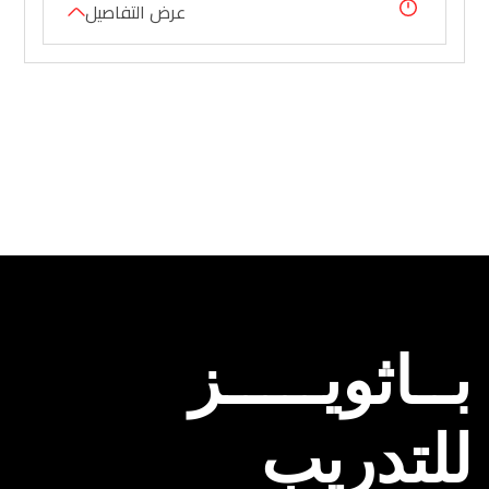
عرض التفاصيل
بــاثويـــــز
للتدريب