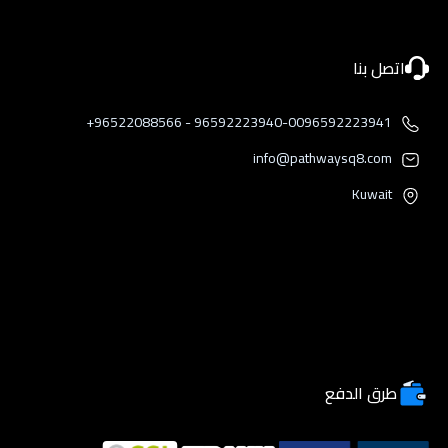
اتصل بنا
96592223940-0096592223941 - 96522088566+
info@pathwaysq8.com
Kuwait
طرق الدفع