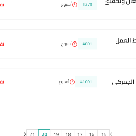
فعال وتحقيق 
تفا
#279
أسبوع
ط العمل 
تفا
#891
أسبوع
 الجمركي
تفا
#1091
أسبوع
21
20
19
18
17
16
15