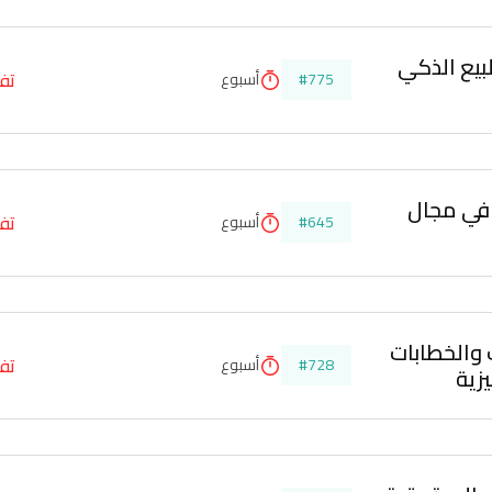
بيع الذكي 
تفا
#775
أسبوع
 في مجال 
تفا
#645
أسبوع
 والخطابات 
تفا
#728
أسبوع
يزية