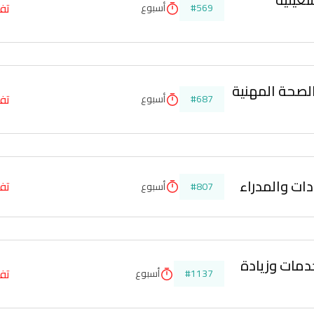
تفا
#569
أسبوع
لصحة المهنية 
تفا
#687
أسبوع
دات والمدراء
تفا
#807
أسبوع
دمات وزيادة 
تفا
#1137
أسبوع