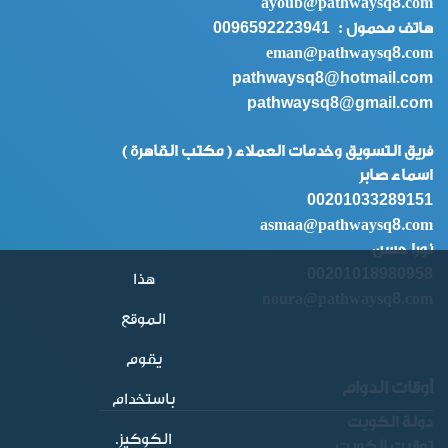
8
ayoub@pathwaysq
.com
0096592223941
:
هاتف محمول
8
eman@pathwaysq
.com
pathwaysq8@hotmail.com
pathwaysq8@gmail.com
فريق التسويق وخدمات العملاء ( مكتب القاهرة )
اسماء صابر
00201033289151
8
asmaa@pathwaysq
.com
نورا حسن
00201018980958
هذا
8
noura@pathwaysq
.com
الموقع
يقوم
أوقات الدوام
باستخدام
دولة الكويت
الكوكيز.
توقيت الكويت