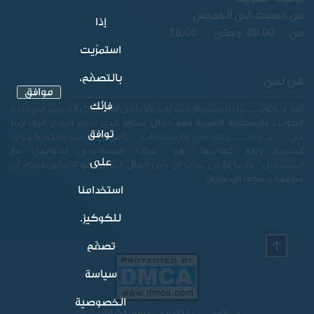
من السبت الى الخميس
إذا
16.00
09.00
من
وحتى
استمرّيت
بالتصفّح،
من نحن
موافق
فإنّك
تعد بــاثويـــــز للتدريب والإستشارات واحداً من أهم مراكز التدريب في دولة
الكويت والمنطقة العربية وهو مجال عملها الذي تتميز وتبدع فيه، لإننا
توافق
في بــاثويـــــز للتدريب والإستشارات
نؤمن ان تدريب وتطويرالموارد
البشرية ورفع كفاءتها هو خيارنا الإستراتيجي للتواصل مع
على
المستقبل ولإننا نؤمن تماما أن رأس المال البشري هو الأساس لنجاح أي
منظمة ونموها وإزدهارها
استخدامنا
للكوكيز.
تصفّح
سياسة
الخصوصية