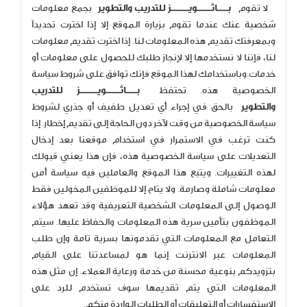
لا تقوم
بـــاثــــويـــــز للتدريب والتطوير
بجمع معلومات
شخصية عنك عندما تقوم بزيارة الموقع إلا إذا اخترت تحديداً
وبمعرفتك تقديم هذه المعلومات لنا. إذا اخترت تقديم معلومات
لنا، فإننا لا نستخدمها إلا لإنجاز طلبك للحصول على معلومات أو
خدمات.وباستخدامك لهذا الموقع فإنك توافق على شروط سياسة
الخصوصية هذه. تحتفظ
بـــاثــــويـــــز للتدريب
والتطوير
بالحق في إجراء أي تعديل طفيف أو جذري لشروط
سياسة الخصوصية من وقت لآخر دون الحاجة إلى تقديم إخطار. إذا
كنت ترغب في الاستمرار في استخدام موقعنا بعد إدخال
التعديلات على سياسة الخصوصية هذه، فإن هذا يعني قبولك
لهذه التغييرات. ويتبع هذا الموقع والعاملين فيه سياسة أمن
معلومات شاملة وصارمة. ولا يتاح إلا للموظفين المخولين فقط
الوصول إلى المعلومات الشخصية التعريفية وقد تعهد هؤلاء
الموظفون بتأمين سرية هذه المعلومات والحفاظ عليها. سيتم
التعامل مع المعلومات التي تقدمونها بسرية تامة وإن طلب
المعلومات عبر الانترنت إنما هو لمساعدتنا على القيام
بتزويدكم بنوعية محسنة من خدمة ورعاية العملاء. إن مثل هذه
المعلومات التي يتم تقديمها سوف تستخدم للرد على
الاستفسارات أو التعليقات أو الطلبات الواردة منكم.