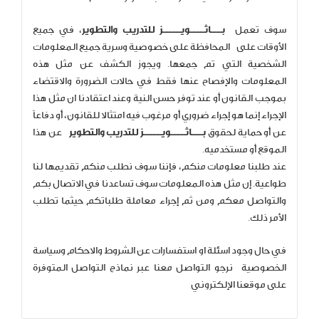
سوف تعمل
بـــاثــــويـــــز للتدريب والتطوير
، في جميع
الأوقات على المحافظة على خصوصية وسرية جميع المعلومات
الشخصية التي تم جمعها. ويجوز الكشف عن مثل هذه
المعلومات والإفصاح عنها فقط في حالات الضرورة والاقتضاء
بموجب القانون أو عند توفر حسن النية وعند اعتقادنا ان مثل هذا
الإجراء إنما هو إجراء ضروري أو مرغوب فيه امتثالا للقانون، أو دفاعاً
عن أو حماية لحقوق
بـــاثــــويـــــز للتدريب والتطوير
عن هذا
الموقع أو مستخدميه.
عند طلبنا معلومات منكم، فإننا سوف نطلب منكم تقديمها لنا
طواعية. إن مثل هذه المعلومات سوف تساعدنا في الاتصال بكم
والتواصل معكم ومن ثم إجراء معاملة طلباتكم حيثما تطلب
الأمر ذلك.
في حال وجود اسئلة او استفسارات عن الشروط والاحكام وسياسة
الخصوصية نرجو التواصل معنا عبر نماذج التواصل المتوفرة
على موقعنا الإلكتروني